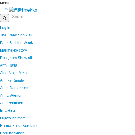
Menu
Shopping Bag:
0
Log in
The Brand
Show all
Paris Fashion Week
Marimekko story
Designers
Show all
Armi Ratia
Aino-Maija Metsola
Annika Rimala
Anna Danielsson
Anna Werner
Anu Penttinen
Erja Hirvi
Fujiwo Ishimoto
Hanna-Kaisa Korolainen
Harri Koskinen