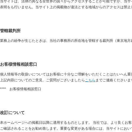
当サイトは、法律の異なる全世界の国々からアクセスすることが可能ですが、当サ
表明をも行いません。当サイト上の掲載物が違法とする地域からのアクセスは禁止
管轄裁判所
業務上の紛争が生じたときは、当社の事務所の所在地を管轄する裁判所（東京地方
お客様情報相談窓口
個人情報等の取扱いについてはお客様に十分なご理解をいただくことはたいへん重
上記内容についてのご意見、ご質問がございましたら
こちら
までご連絡くださいま
**** お客様情報相談窓口
改訂について
本ホームページへの掲載日以降に適用するものとします。 当社では、より良くお
ご確認されることをお勧め致します。重要な変更がある場合には、当サイトにおい