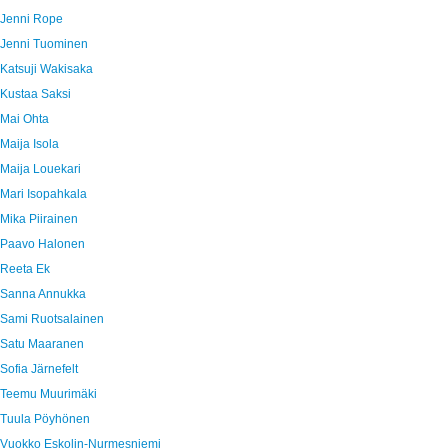
Jenni Rope
Jenni Tuominen
Katsuji Wakisaka
Kustaa Saksi
Mai Ohta
Maija Isola
Maija Louekari
Mari Isopahkala
Mika Piirainen
Paavo Halonen
Reeta Ek
Sanna Annukka
Sami Ruotsalainen
Satu Maaranen
Sofia Järnefelt
Teemu Muurimäki
Tuula Pöyhönen
Vuokko Eskolin-Nurmesniemi