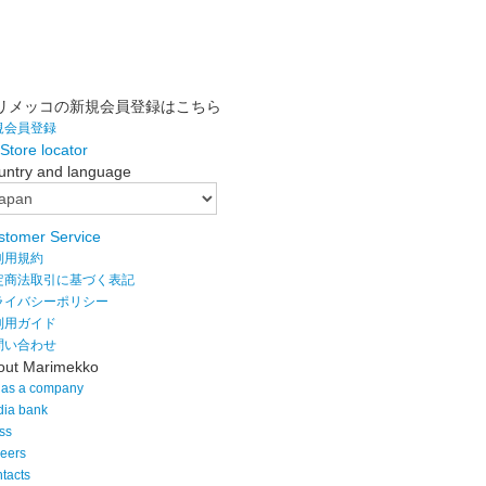
リメッコの新規会員登録はこちら
規会員登録
Store locator
untry and language
stomer Service
利用規約
定商法取引に基づく表記
ライバシーポリシー
利用ガイド
問い合わせ
out Marimekko
as a company
ia bank
ss
eers
tacts